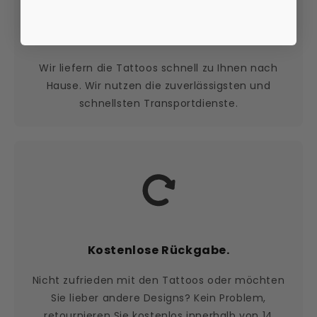
Schnelle Lieferung.
Wir liefern die Tattoos schnell zu Ihnen nach
Hause. Wir nutzen die zuverlässigsten und
schnellsten Transportdienste.
Kostenlose Rückgabe.
Nicht zufrieden mit den Tattoos oder möchten
Sie lieber andere Designs? Kein Problem,
retournieren Sie kostenlos innerhalb von 14