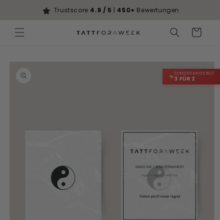
Direkt zum
Trustscore
4.9 / 5
|
450+
Bewertungen
Inhalt
Warenkorb
duktinformationen
SONDERANGEBOT
ingen
3 FÜR 2