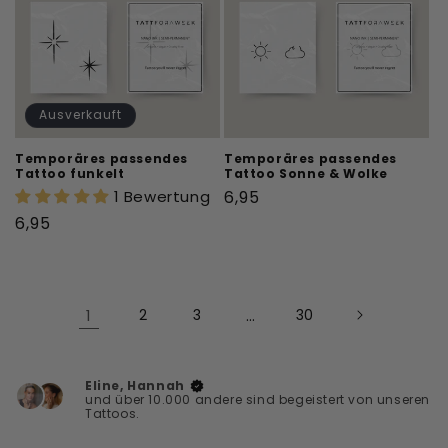
Ausverkauft
Temporäres passendes
Temporäres passendes
Tattoo funkelt
Tattoo Sonne & Wolke
Normaler
1 Bewertung
6,95
Preis
Normaler
6,95
Preis
1
2
3
…
30
Eline, Hannah
und über 10.000 andere sind begeistert von unseren
Tattoos.