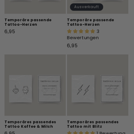
Ausverkauft
Temporäre passende
Temporäre passende
Tattoo-Herzen
Tattoo-Herzen
Normaler
6,95
3
Bewertungen
Preis
Normaler
6,95
Preis
Temporäres passendes
Temporäres passendes
Tattoo Kaffee & Milch
Tattoo mit Blitz
Normaler
6,95
1 Bewertung