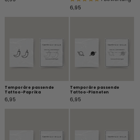
Preis
Normaler
6,95
Preis
Temporäre passende
Temporäre passende
Tattoo-Paprika
Tattoo-Planeten
Normaler
Normaler
6,95
6,95
Preis
Preis