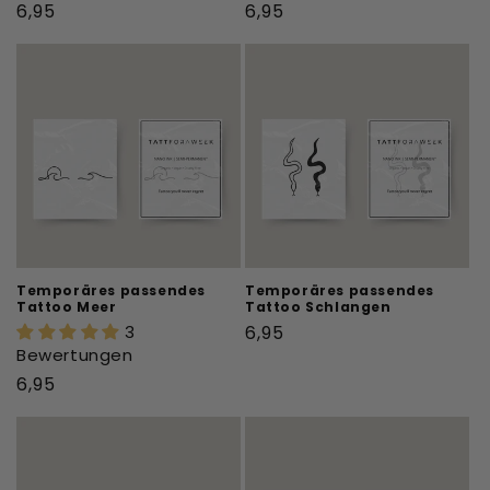
Normaler
Normaler
6,95
6,95
Preis
Preis
Temporäres passendes
Temporäres passendes
Tattoo Meer
Tattoo Schlangen
Normaler
3
6,95
Bewertungen
Preis
Normaler
6,95
Preis