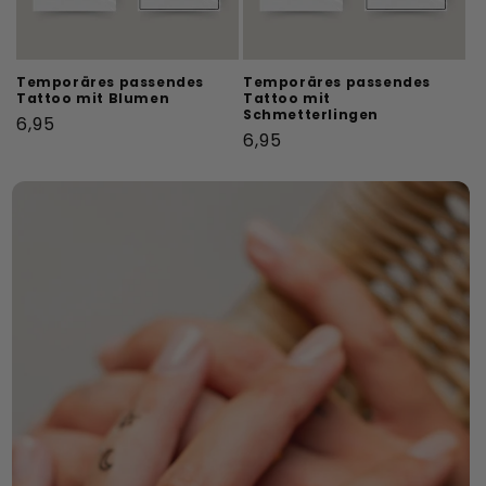
Temporäres passendes
Temporäres passendes
Tattoo mit Blumen
Tattoo mit
Schmetterlingen
Normaler
6,95
Normaler
6,95
Preis
Preis