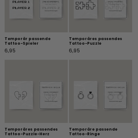
Temporär passende
Temporäres passendes
Tattoo-Spieler
Tattoo-Puzzle
Normaler
Normaler
6,95
6,95
Preis
Preis
Temporäres passendes
Temporäre passende
Tattoo-Puzzle-Herz
Tattoo-Ringe