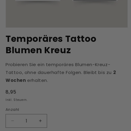
Medien
1
Temporäres Tattoo
in
Modal
Blumen Kreuz
öffnen
Probieren Sie ein temporäres Blumen-Kreuz-
Tattoo, ohne dauerhafte Folgen. Bleibt bis zu
2
Wochen
erhalten.
Normaler
8,95
Preis
Inkl. Steuern.
Anzahl
Verringere
Erhöhe
die
die