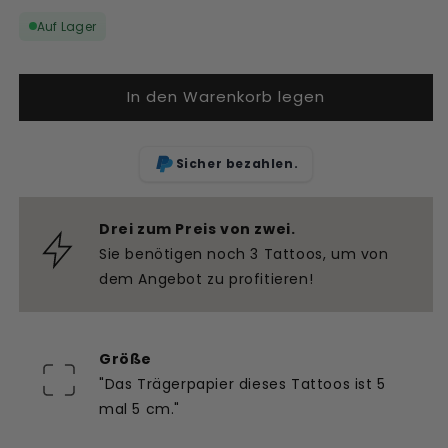
Menge
Menge
Auf Lager
für
für
Temporäres
Temporäres
Tattoo
Tattoo
In den Warenkorb legen
Blumen
Blumen
Kreuz
Kreuz
Sicher bezahlen.
Drei zum Preis von zwei.
Sie benötigen noch 3 Tattoos, um von
dem Angebot zu profitieren!
Größe
"Das Trägerpapier dieses Tattoos ist 5
mal 5 cm."