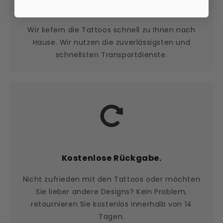
Schnelle Lieferung.
Wir liefern die Tattoos schnell zu Ihnen nach
Hause. Wir nutzen die zuverlässigsten und
schnellsten Transportdienste.
Kostenlose Rückgabe.
Nicht zufrieden mit den Tattoos oder möchten
Sie lieber andere Designs? Kein Problem,
retournieren Sie kostenlos innerhalb von 14
Tagen.